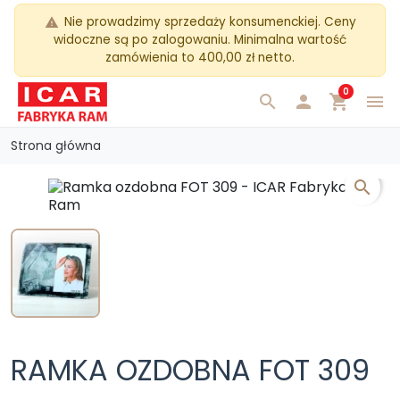
Nie prowadzimy sprzedaży konsumenckiej. Ceny
warning
widoczne są po zalogowaniu. Minimalna wartość
zamówienia to 400,00 zł netto.
0
search

shopping_cart
menu
Strona główna
search
RAMKA OZDOBNA FOT 309