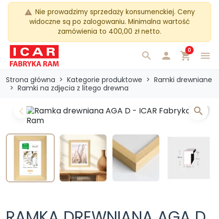
Nie prowadzimy sprzedaży konsumenckiej. Ceny
warning
widoczne są po zalogowaniu. Minimalna wartość
zamówienia to 400,00 zł netto.
0
search

shopping_cart
menu
Strona główna
Kategorie produktowe
Ramki drewniane
Ramki na zdjęcia z litego drewna
search
Previous
Next
RAMKA DREWNIANA AGA D