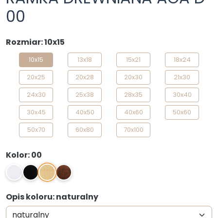
00
Rozmiar: 10x15
10x15
13x18
15x21
18x24
20x25
20x28
20x30
21x30
24x30
25x38
28x35
30x40
30x45
40x50
40x60
50x60
50x70
60x80
70x100
Kolor: 00
00
1
2
03
Opis koloru: naturalny