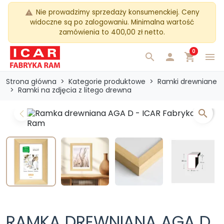
Nie prowadzimy sprzedaży konsumenckiej. Ceny
warning
widoczne są po zalogowaniu. Minimalna wartość
zamówienia to 400,00 zł netto.
0
search

shopping_cart
menu
Strona główna
Kategorie produktowe
Ramki drewniane
Ramki na zdjęcia z litego drewna
search
Previous
Next
RAMKA DREWNIANA AGA D