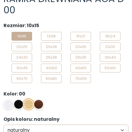
00
Rozmiar: 10x15
10x15
13x18
15x21
18x24
20x25
20x28
20x30
21x30
24x30
25x38
28x35
30x40
30x45
40x50
40x60
50x60
50x70
60x80
70x100
Kolor: 00
00
1
2
03
Opis koloru: naturalny