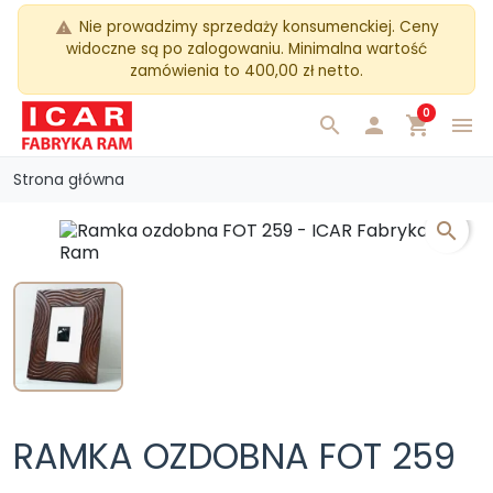
Nie prowadzimy sprzedaży konsumenckiej. Ceny
warning
widoczne są po zalogowaniu. Minimalna wartość
zamówienia to 400,00 zł netto.
0
search

shopping_cart
menu
Strona główna
search
RAMKA OZDOBNA FOT 259