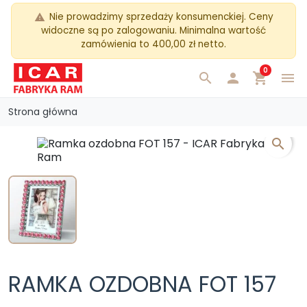
Nie prowadzimy sprzedaży konsumenckiej. Ceny
warning
widoczne są po zalogowaniu. Minimalna wartość
zamówienia to 400,00 zł netto.
0
search

shopping_cart
menu
Strona główna
search
RAMKA OZDOBNA FOT 157