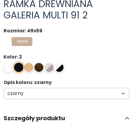
RAMKA DREWNIANA
GALERIA MULTI 91 2
Rozmiar: 49x59
49x59
Kolor: 2
2
1
0N
4N
1,04
1,2
Opis koloru: czarny
Szczegóły produktu