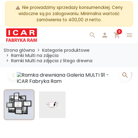
Nie prowadzimy sprzedaży konsumenckiej. Ceny
warning
widoczne są po zalogowaniu. Minimalna wartość
zamówienia to 400,00 zł netto.
0
search

shopping_cart
menu
Strona główna
Kategorie produktowe
Ramki Multi na zdjęcia
Ramki Multi na zdjęcia z litego drewna
search
Previous
Next