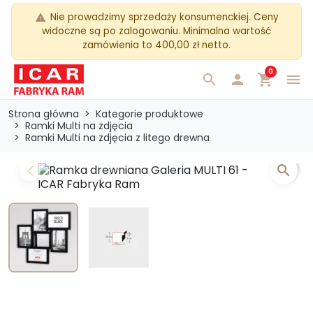
Nie prowadzimy sprzedaży konsumenckiej. Ceny
warning
widoczne są po zalogowaniu. Minimalna wartość
zamówienia to 400,00 zł netto.
0
search

shopping_cart
menu
Strona główna
Kategorie produktowe
Ramki Multi na zdjęcia
Ramki Multi na zdjęcia z litego drewna
search
Previous
Next