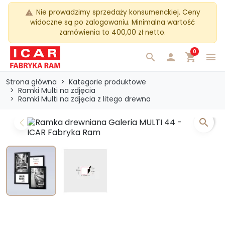
Nie prowadzimy sprzedaży konsumenckiej. Ceny
warning
widoczne są po zalogowaniu. Minimalna wartość
zamówienia to 400,00 zł netto.
0
search

shopping_cart
menu
Strona główna
Kategorie produktowe
Ramki Multi na zdjęcia
Ramki Multi na zdjęcia z litego drewna
search
Previous
Next