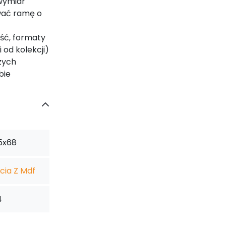
wymiar
wać ramę o
ść, formaty
od kolekcji)
zych
bie
5x68
cia Z Mdf
4