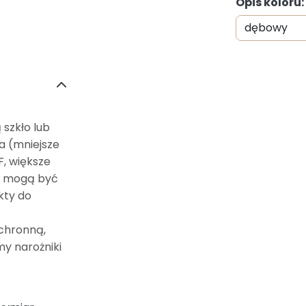
Opis koloru
szkło lub
ia (mniejsze
, większe
ie mogą być
kty do
ochronną,
y narożniki