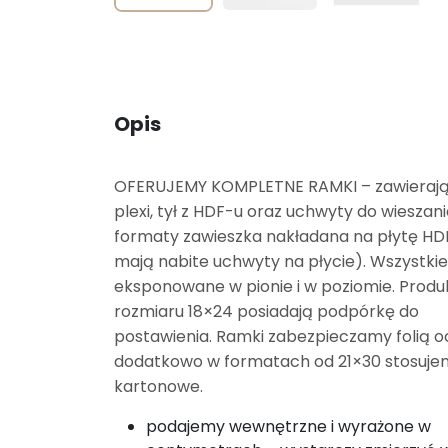
Opis
OFERUJEMY KOMPLETNE RAMKI – zawierają 
plexi, tył z HDF-u oraz uchwyty do wieszan
formaty zawieszka nakładana na płytę HDF
mają nabite uchwyty na płycie). Wszystk
eksponowane w pionie i w poziomie. Produ
rozmiaru 18×24 posiadają podpórkę do
postawienia. Ramki zabezpieczamy folią 
dodatkowo w formatach od 21×30 stosujem
kartonowe.
podajemy wewnętrzne i wyrażone w