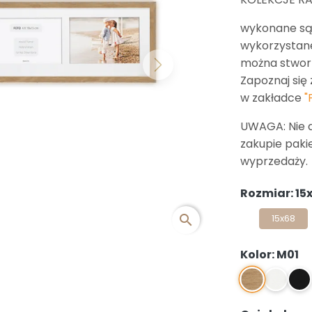
wykonane są z
wykorzystan
można stworz
Next
Zapoznaj się 
w zakładce
"
UWAGA: Nie 
zakupie paki
wyprzedaży.
Rozmiar: 15
search
15x68
Kolor: M01
M01
M1
M2