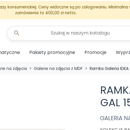
aży konsumenckiej. Ceny widoczne są po zalogowaniu. Minimalna
zamówienia to 400,00 zł netto.
search
matyczne
Pakiety promocyjne
Promocje
Wyprz
rie na zdjęcia
Galerie na zdjęcia z MDF
Ramka Galeria IDEA
RAMKA
GAL 1
GALERIA N
KOLEKCJE RA