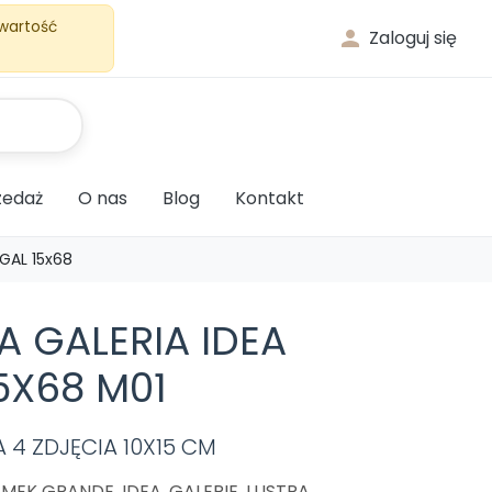
 wartość

Zaloguj się
edaż
O nas
Blog
Kontakt
 GAL 15x68
 GALERIA IDEA
5X68 M01
A 4 ZDJĘCIA 10X15 CM
MEK GRANDE, IDEA, GALERIE, LUSTRA