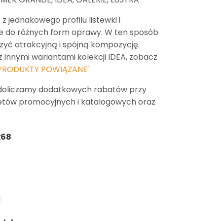
 jednakowego profilu listewki i
e do różnych form oprawy. W ten sposób
yć atrakcyjną i spójną kompozycję.
z innymi wariantami kolekcji IDEA, zobacz
PRODUKTY POWIĄZANE"
doliczamy dodatkowych rabatów przy
etów promocyjnych i katalogowych oraz
x68
se