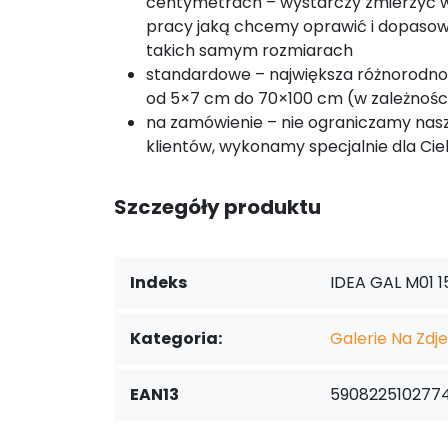
centymetrach – wystarczy zmierzyć 
pracy jaką chcemy oprawić i dopaso
takich samym rozmiarach
standardowe – największa różnorodno
od 5×7 cm do 70×100 cm (w zależności 
na zamówienie – nie ograniczamy nas
klientów, wykonamy specjalnie dla Cie
Szczegóły produktu
Indeks
IDEA GAL M01 1
Kategoria:
Galerie Na Zdje
EAN13
590822510277