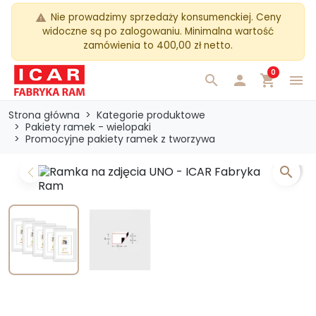
Nie prowadzimy sprzedaży konsumenckiej. Ceny
warning
widoczne są po zalogowaniu. Minimalna wartość
zamówienia to 400,00 zł netto.
0
search

shopping_cart
menu
Strona główna
Kategorie produktowe
Pakiety ramek - wielopaki
Promocyjne pakiety ramek z tworzywa
search
Previous
Next