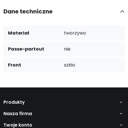
Dane techniczne
Materiał
tworzywo
Passe-partout
nie
Front
szkło
Produkty
arrow_drop_down
Nasza firma
arrow_drop_down
Twoje konto
arrow_drop_down