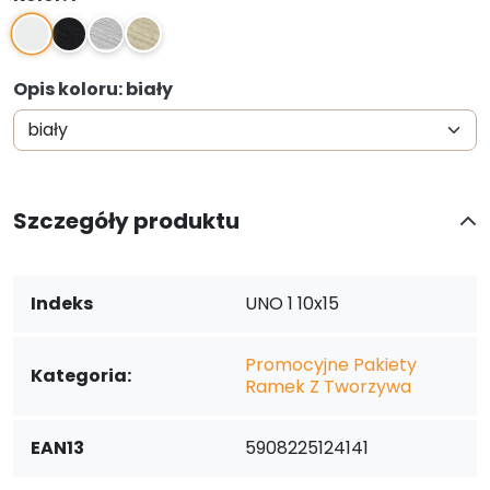
1
2
3
4
Opis koloru: biały
Szczegóły produktu
Indeks
UNO 1 10x15
Promocyjne Pakiety
Kategoria:
Ramek Z Tworzywa
EAN13
5908225124141