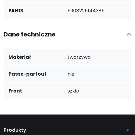
EAN13
5908225144385
Dane techniczne
Materiał
tworzywo
Passe-partout
nie
Front
szkło
Produkty
arrow_drop_down