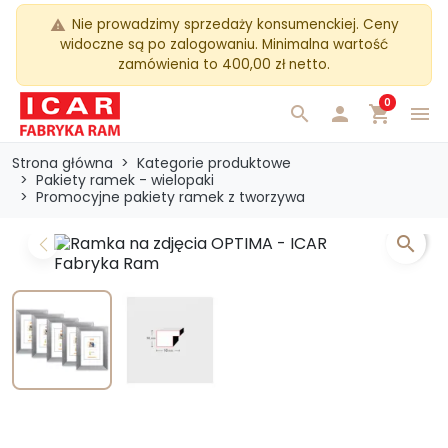
Nie prowadzimy sprzedaży konsumenckiej. Ceny
warning
widoczne są po zalogowaniu. Minimalna wartość
zamówienia to 400,00 zł netto.
0
search

shopping_cart
menu
Strona główna
Kategorie produktowe
Pakiety ramek - wielopaki
Promocyjne pakiety ramek z tworzywa
search
Previous
Next