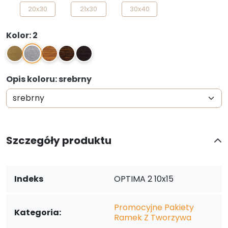
20x30
21x30
30x40
Kolor: 2
2
1
3
4
5
Opis koloru: srebrny
Szczegóły produktu
Indeks
OPTIMA 2 10x15
Promocyjne Pakiety
Kategoria:
Ramek Z Tworzywa