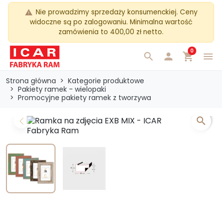
Nie prowadzimy sprzedaży konsumenckiej. Ceny
warning
widoczne są po zalogowaniu. Minimalna wartość
zamówienia to 400,00 zł netto.
0
search

shopping_cart
menu
Strona główna
Kategorie produktowe
Pakiety ramek - wielopaki
Promocyjne pakiety ramek z tworzywa
search
Previous
Next