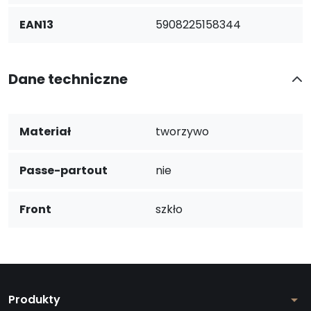
EAN13
5908225158344
Dane techniczne
Materiał
tworzywo
Passe-partout
nie
Front
szkło
Produkty
arrow_drop_down