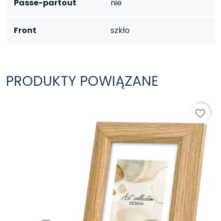
Passe-partout
nie
Front
szkło
PRODUKTY POWIĄZANE
favorite_border