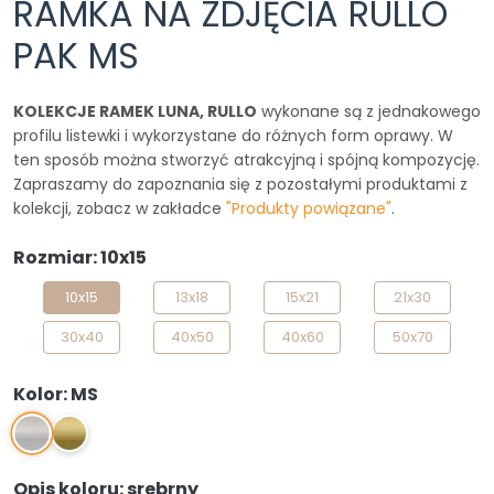
RAMKA NA ZDJĘCIA RULLO
PAK MS
KOLEKCJE RAMEK LUNA, RULLO
wykonane są z jednakowego
profilu listewki i wykorzystane do różnych form oprawy. W
ten sposób można stworzyć atrakcyjną i spójną kompozycję.
Zapraszamy do zapoznania się z pozostałymi produktami z
kolekcji, zobacz w zakładce
"Produkty powiązane"
.
Rozmiar: 10x15
10x15
13x18
15x21
21x30
30x40
40x50
40x60
50x70
Kolor: MS
MS
MZ
Opis koloru: srebrny