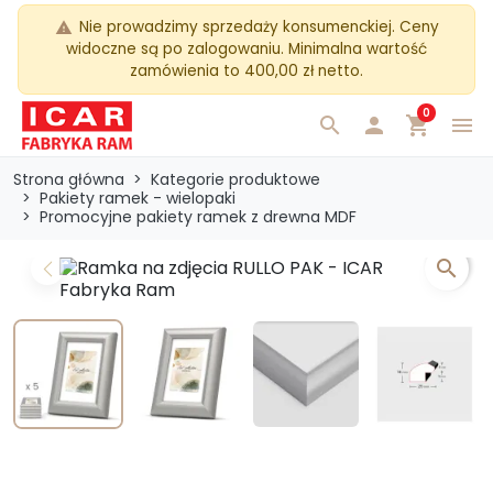
Nie prowadzimy sprzedaży konsumenckiej. Ceny
warning
widoczne są po zalogowaniu. Minimalna wartość
zamówienia to 400,00 zł netto.
0
search

shopping_cart
menu
Strona główna
Kategorie produktowe
Pakiety ramek - wielopaki
Promocyjne pakiety ramek z drewna MDF
search
Previous
Next