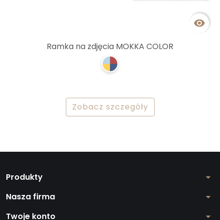

Ramka na zdjęcia MOKKA COLOR
Zobacz szczegóły
Produkty
arrow_drop_down
Nasza firma
arrow_drop_down
Twoje konto
arrow_drop_down