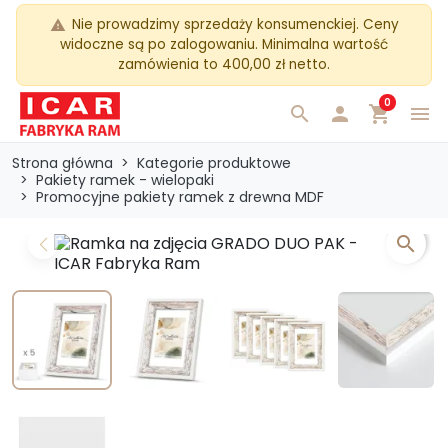
Nie prowadzimy sprzedaży konsumenckiej. Ceny
warning
widoczne są po zalogowaniu. Minimalna wartość
zamówienia to 400,00 zł netto.
0
search

shopping_cart
menu
Strona główna
Kategorie produktowe
Pakiety ramek - wielopaki
Promocyjne pakiety ramek z drewna MDF
search
Previous
Next