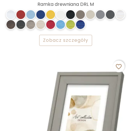
Ramka drewniana DRL M
Zobacz szczegóły
favorite_border