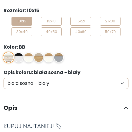
Rozmiar: 10x15
10x15
13x18
15x21
21x30
30x40
40x50
40x60
50x70
Kolor: BB
BB
BC
BD
BK
DB
JD
Opis koloru: biała sosna - biały
Opis
KUPUJ NAJTANIEJ! 🏷️