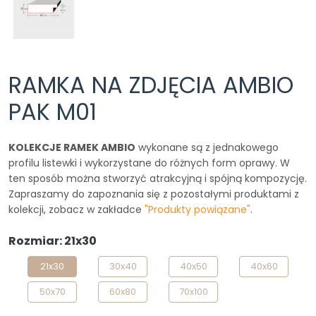
RAMKA NA ZDJĘCIA AMBIO
PAK M01
KOLEKCJE RAMEK AMBIO
wykonane są z jednakowego
profilu listewki i wykorzystane do różnych form oprawy. W
ten sposób można stworzyć atrakcyjną i spójną kompozycję.
Zapraszamy do zapoznania się z pozostałymi produktami z
kolekcji, zobacz w zakładce
"Produkty powiązane"
.
Rozmiar: 21x30
21x30
30x40
40x50
40x60
50x70
60x80
70x100