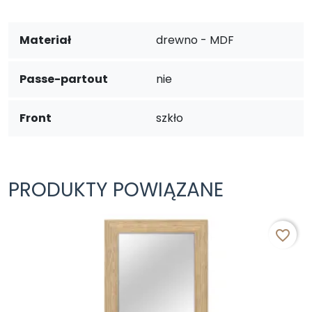
Materiał
drewno - MDF
Passe-partout
nie
Front
szkło
PRODUKTY POWIĄZANE
favorite_border