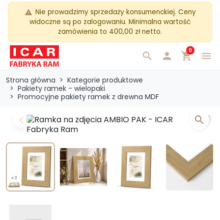
Nie prowadzimy sprzedaży konsumenckiej. Ceny
warning
widoczne są po zalogowaniu. Minimalna wartość
zamówienia to 400,00 zł netto.
0
search

shopping_cart
menu
Strona główna
Kategorie produktowe
Pakiety ramek - wielopaki
Promocyjne pakiety ramek z drewna MDF
search
Previous
Next