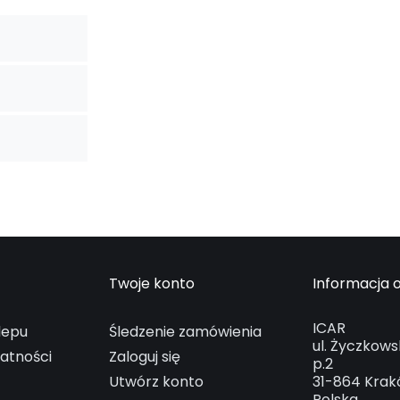
Twoje konto
Informacja o
ICAR
lepu
Śledzenie zamówienia
ul. Życzkows
watności
Zaloguj się
p.2
Utwórz konto
31-864 Kra
Polska