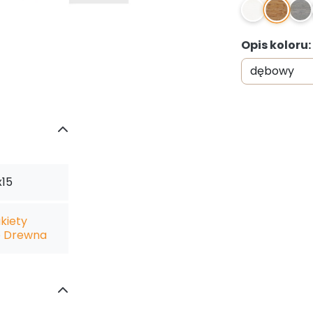
Opis koloru
x15
kiety
o Drewna