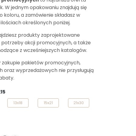
. W jednym opakowaniu znajdują się
o koloru, a zamówienie składasz w
ilościach określonych poniżej.
ajdziesz produkty zaprojektowane
a potrzeby akcji promocyjnych, a także
odzące z wcześniejszych katalogów.
 zakupie pakietów promocyjnych,
 oraz wyprzedażowych nie przysługują
abaty.
x15
13x18
15x21
21x30
06
08