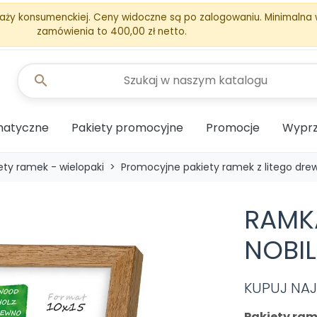
aży konsumenckiej. Ceny widoczne są po zalogowaniu. Minimalna
zamówienia to 400,00 zł netto.
search
matyczne
Pakiety promocyjne
Promocje
Wyprz
ety ramek - wielopaki
Promocyjne pakiety ramek z litego dre
RAMK
NOBIL
KUPUJ NAJT
Pakiety ra