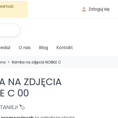
 wartość

Zaloguj się
edaż
O nas
Blog
Kontakt
wna
Ramka na zdjęcia NOBILE C
A NA ZDJĘCIA
E C 00
ANIEJ! 🏷️
m promocyjnych
to najtańsza oferta