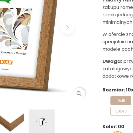
zakupu ramek
ramki jedneg
minimalnych 
Next
W ofercie zn
specjalnie n
modele poch
Uwaga:
przy
katalogowych
dodatkowe r
Rozmiar: 10
search
10x15
30x40
Kolor: 00
00
1
05