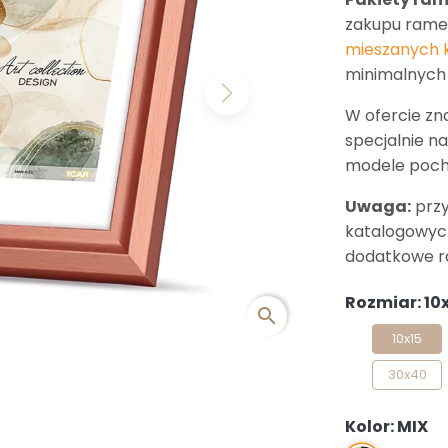
zakupu ramek
mieszanych 
minimalnych 
Next
W ofercie zn
specjalnie n
modele poch
Uwaga:
przy
katalogowych
dodatkowe r
Rozmiar: 10
search
10x15
30x40
Kolor: MIX
MIX