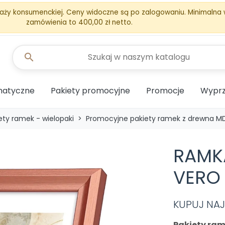
aży konsumenckiej. Ceny widoczne są po zalogowaniu. Minimalna
zamówienia to 400,00 zł netto.
search
matyczne
Pakiety promocyjne
Promocje
Wyprz
ety ramek - wielopaki
Promocyjne pakiety ramek z drewna M
RAMK
VERO 
KUPUJ NAJT
Pakiety ra