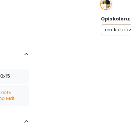
Opis koloru:
10x15
kiety
na Mdf