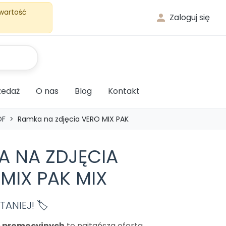
 wartość

Zaloguj się
edaż
O nas
Blog
Kontakt
DF
Ramka na zdjęcia VERO MIX PAK
A NA ZDJĘCIA
MIX PAK MIX
ANIEJ! 🏷️
m promocyjnych
to najtańsza oferta