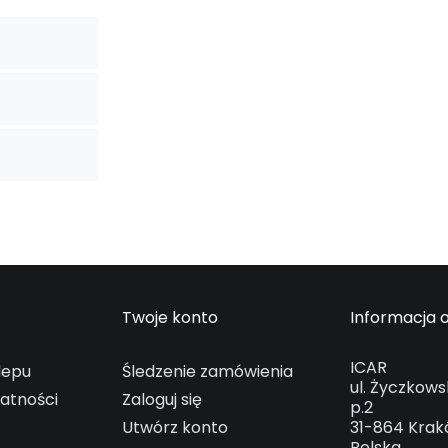
Twoje konto
Informacja o
ICAR
lepu
Śledzenie zamówienia
ul. Życzkows
watności
Zaloguj się
p.2
Utwórz konto
31-864 Kra
Polska