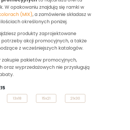
. W opakowaniu znajdują się ramki w
kolorach (MIX)
, a zamówienie składasz w
ilościach określonych poniżej.
ajdziesz produkty zaprojektowane
a potrzeby akcji promocyjnych, a także
odzące z wcześniejszych katalogów.
 zakupie pakietów promocyjnych,
 oraz wyprzedażowych nie przysługują
abaty.
x15
13x18
15x21
21x30