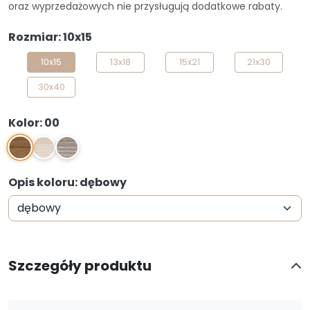
oraz wyprzedażowych nie przysługują dodatkowe rabaty.
Rozmiar: 10x15
10x15
13x18
15x21
21x30
30x40
Kolor: 00
00
01
08
Opis koloru: dębowy
Szczegóły produktu