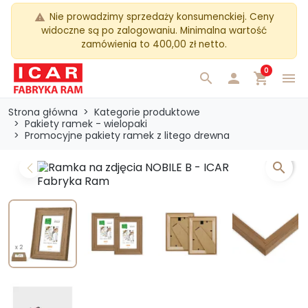
Nie prowadzimy sprzedaży konsumenckiej. Ceny
warning
widoczne są po zalogowaniu. Minimalna wartość
zamówienia to 400,00 zł netto.
0
search

shopping_cart
menu
Strona główna
Kategorie produktowe
Pakiety ramek - wielopaki
Promocyjne pakiety ramek z litego drewna
search
Previous
Next