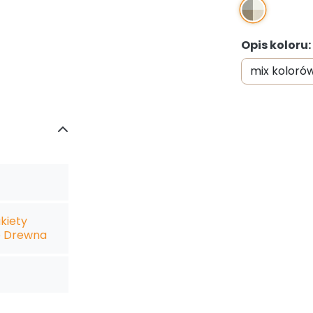
Opis koloru:
kiety
o Drewna