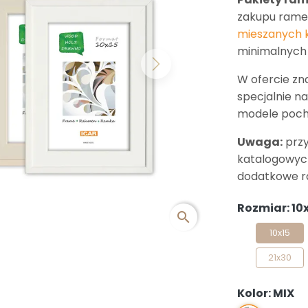
zakupu ramek
mieszanych 
minimalnych 
Next
W ofercie zn
specjalnie n
modele poch
Uwaga:
przy
katalogowych
dodatkowe r
Rozmiar: 10
search
10x15
21x30
Kolor: MIX
MIX