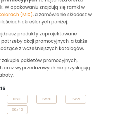
. W opakowaniu znajdują się ramki w
kolorach (MIX)
, a zamówienie składasz w
ilościach określonych poniżej.
ajdziesz produkty zaprojektowane
a potrzeby akcji promocyjnych, a także
odzące z wcześniejszych katalogów.
 zakupie pakietów promocyjnych,
 oraz wyprzedażowych nie przysługują
abaty.
x15
13x18
15x20
15x21
30x40