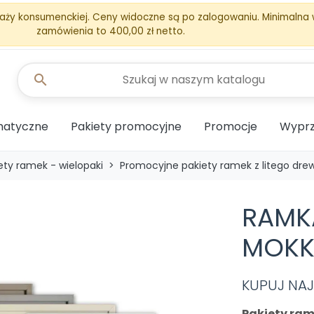
aży konsumenckiej. Ceny widoczne są po zalogowaniu. Minimalna
zamówienia to 400,00 zł netto.
search
matyczne
Pakiety promocyjne
Promocje
Wyprz
ety ramek - wielopaki
Promocyjne pakiety ramek z litego dre
RAMK
MOKK
KUPUJ NAJT
Pakiety ra