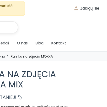
 wartość

Zaloguj się
edaż
O nas
Blog
Kontakt
wna
Ramka na zdjęcia MOKKA
A NA ZDJĘCIA
A MIX
ANIEJ! 🏷️
m promocyjnych
to najtańsza oferta