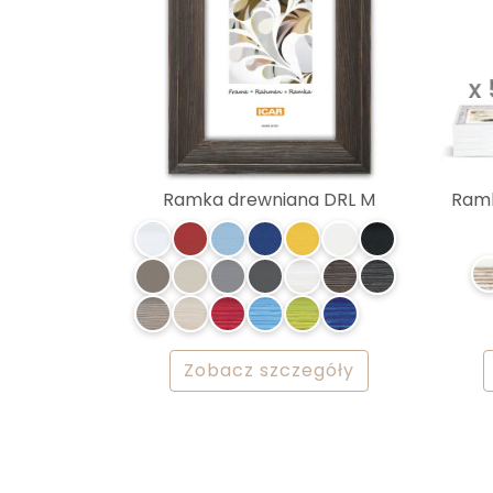
Ramka drewniana DRL M
Ramk
Zobacz szczegóły