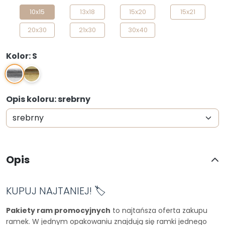
10x15
13x18
15x20
15x21
20x30
21x30
30x40
Kolor: S
S
Z
Opis koloru: srebrny
Opis
KUPUJ NAJTANIEJ! 🏷️
Pakiety ram promocyjnych
to najtańsza oferta zakupu
ramek. W jednym opakowaniu znajdują się ramki jednego