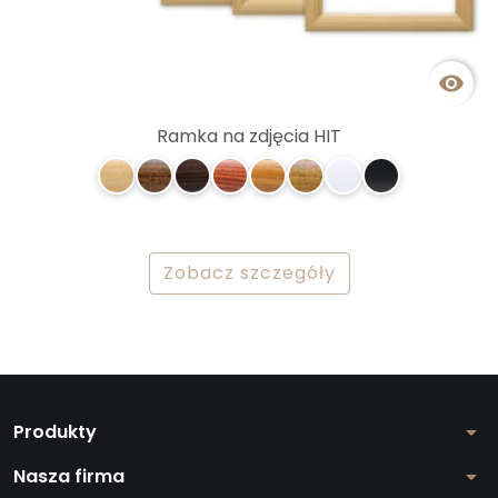

Ramka na zdjęcia HIT
Zobacz szczegóły
Produkty
arrow_drop_down
Nasza firma
arrow_drop_down