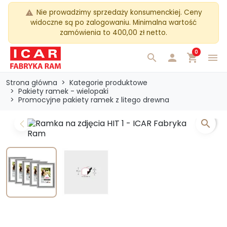
Nie prowadzimy sprzedaży konsumenckiej. Ceny
warning
widoczne są po zalogowaniu. Minimalna wartość
zamówienia to 400,00 zł netto.
0
search

shopping_cart
menu
Strona główna
Kategorie produktowe
Pakiety ramek - wielopaki
Promocyjne pakiety ramek z litego drewna
search
Previous
Next