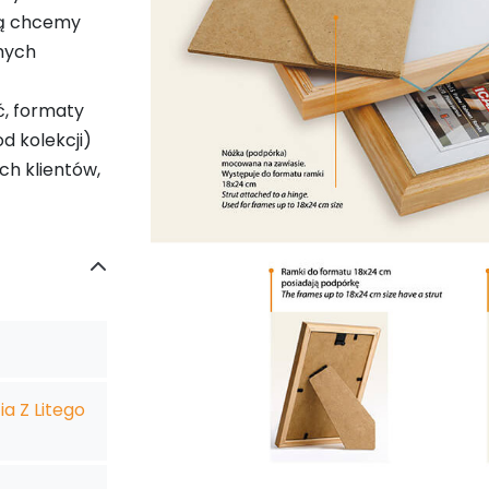
ką chcemy
mych
ć, formaty
d kolekcji)
ch klientów,
a Z Litego