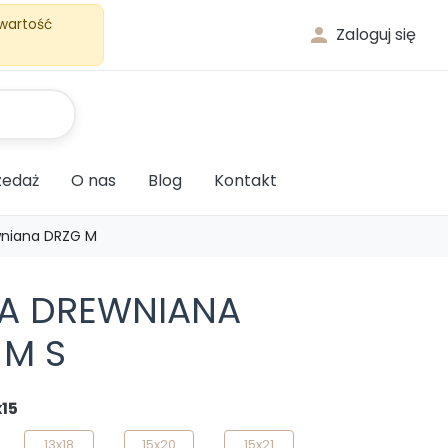
 wartość

Zaloguj się
edaż
O nas
Blog
Kontakt
niana DRZG M
A DREWNIANA
 M S
x15
13x18
15x20
15x21