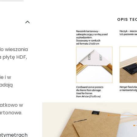
OPIS TE
do wieszania
 płytę HDF,
e i w
iadają
datkowo w
artonowe.
entymetrach