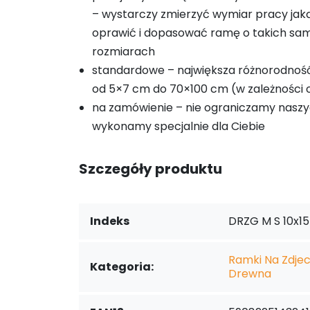
– wystarczy zmierzyć wymiar pracy ja
oprawić i dopasować ramę o takich sa
rozmiarach
standardowe – największa różnorodnoś
od 5×7 cm do 70×100 cm (w zależności o
na zamówienie – nie ograniczamy naszy
wykonamy specjalnie dla Ciebie
Szczegóły produktu
Indeks
DRZG M S 10x15
Ramki Na Zdjeci
Kategoria:
Drewna