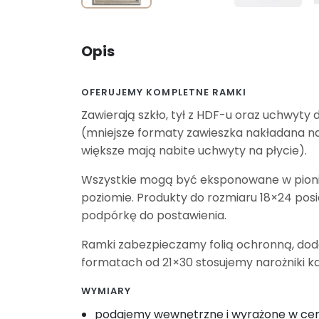
Opis
OFERUJEMY KOMPLETNE RAMKI
Zawierają szkło, tył z HDF-u oraz uchwyty 
(mniejsze formaty zawieszka nakładana na
większe mają nabite uchwyty na płycie).
Wszystkie mogą być eksponowane w pioni
poziomie. Produkty do rozmiaru 18×24 pos
podpórkę do postawienia.
Ramki zabezpieczamy folią ochronną, do
formatach od 21×30 stosujemy narożniki k
WYMIARY
podajemy wewnętrzne i wyrażone w c