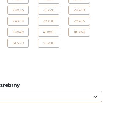
20x25
20x28
20x30
24x30
25x38
28x35
30x45
40x50
40x60
50x70
60x80
 srebrny