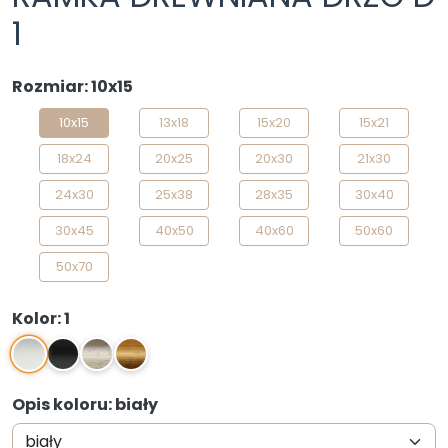
1
Rozmiar: 10x15
10x15
13x18
15x20
15x21
18x24
20x25
20x30
21x30
24x30
25x38
28x35
30x40
30x45
40x50
40x60
50x60
50x70
Kolor: 1
1
2
S
Z
Opis koloru: biały