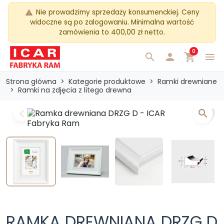
Nie prowadzimy sprzedaży konsumenckiej. Ceny
warning
widoczne są po zalogowaniu. Minimalna wartość
zamówienia to 400,00 zł netto.
0
search

shopping_cart
menu
Strona główna
Kategorie produktowe
Ramki drewniane
Ramki na zdjęcia z litego drewna
search
Previous
Next
RAMKA DREWNIANA DRZG D