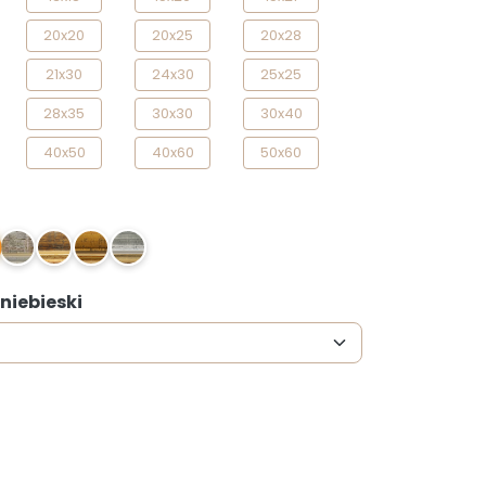
20x20
20x25
20x28
21x30
24x30
25x25
28x35
30x30
30x40
40x50
40x60
50x60
S1
Z1
Z2
S
 niebieski