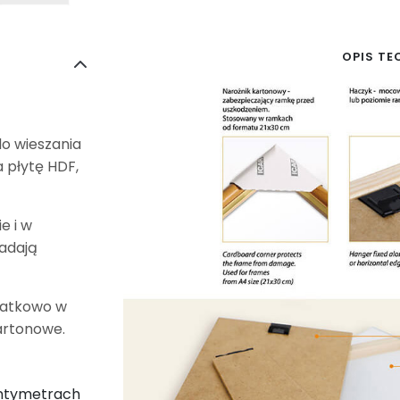
OPIS TE
do wieszania
 płytę HDF,
e i w
iadają
datkowo w
artonowe.
entymetrach