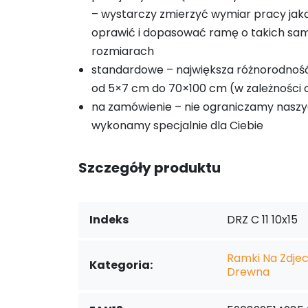
– wystarczy zmierzyć wymiar pracy ja
oprawić i dopasować ramę o takich sa
rozmiarach
standardowe – największa różnorodnoś
od 5×7 cm do 70×100 cm (w zależności o
na zamówienie – nie ograniczamy naszy
wykonamy specjalnie dla Ciebie
Szczegóły produktu
Indeks
DRZ C 11 10x15
Ramki Na Zdjeci
Kategoria:
Drewna