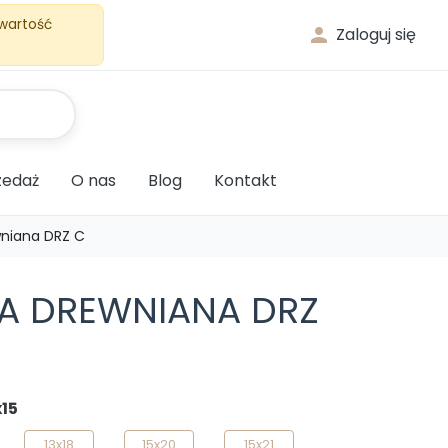
 wartość

Zaloguj się
edaż
O nas
Blog
Kontakt
niana DRZ C
A DREWNIANA DRZ
x15
13x18
15x20
15x21