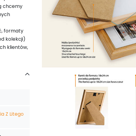
ką chcemy
mych
ć, formaty
d kolekcji)
ch klientów,
a Z Litego