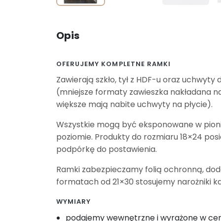
Opis
OFERUJEMY KOMPLETNE RAMKI
Zawierają szkło, tył z HDF-u oraz uchwyty 
(mniejsze formaty zawieszka nakładana na
większe mają nabite uchwyty na płycie).
Wszystkie mogą być eksponowane w pioni
poziomie. Produkty do rozmiaru 18×24 pos
podpórkę do postawienia.
Ramki zabezpieczamy folią ochronną, do
formatach od 21×30 stosujemy narożniki k
WYMIARY
podajemy wewnętrzne i wyrażone w c