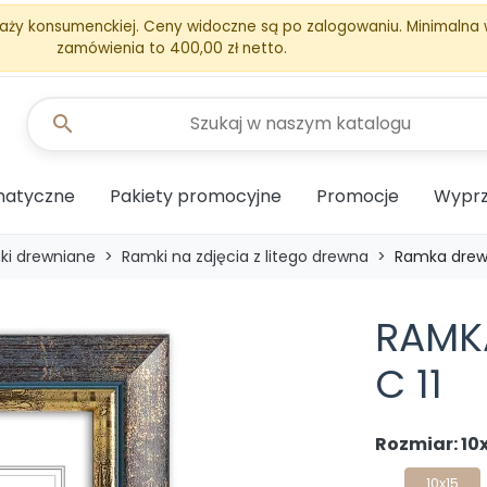
aży konsumenckiej. Ceny widoczne są po zalogowaniu. Minimalna
zamówienia to 400,00 zł netto.
search
matyczne
Pakiety promocyjne
Promocje
Wyprz
ki drewniane
Ramki na zdjęcia z litego drewna
Ramka drew
RAMK
C 11
Rozmiar: 10
10x15