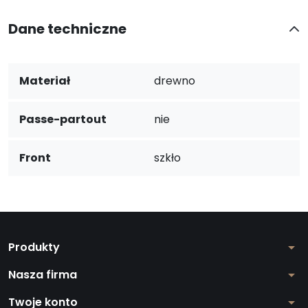
Dane techniczne
Materiał
drewno
Passe-partout
nie
Front
szkło
Produkty
arrow_drop_down
Nasza firma
arrow_drop_down
Twoje konto
arrow_drop_down