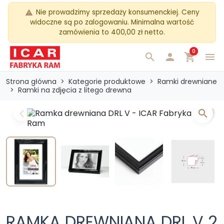
Nie prowadzimy sprzedaży konsumenckiej. Ceny
warning
widoczne są po zalogowaniu. Minimalna wartość
zamówienia to 400,00 zł netto.
0
search

shopping_cart
menu
Strona główna
Kategorie produktowe
Ramki drewniane
Ramki na zdjęcia z litego drewna
search
Previous
Next
RAMKA DREWNIANA DRL V 2