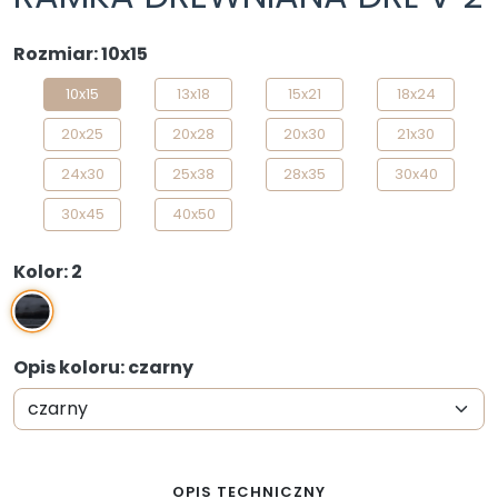
Rozmiar: 10x15
10x15
13x18
15x21
18x24
20x25
20x28
20x30
21x30
24x30
25x38
28x35
30x40
30x45
40x50
Kolor: 2
2
Opis koloru: czarny
OPIS TECHNICZNY