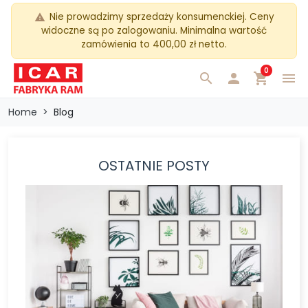
Nie prowadzimy sprzedaży konsumenckiej. Ceny
warning
widoczne są po zalogowaniu. Minimalna wartość
zamówienia to 400,00 zł netto.
0
search

shopping_cart
menu
Home
Blog
OSTATNIE POSTY