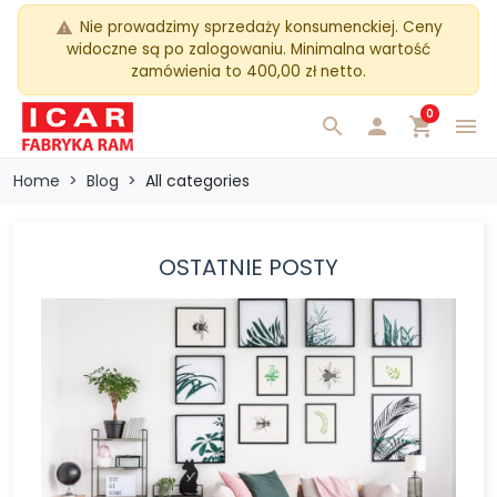
Nie prowadzimy sprzedaży konsumenckiej. Ceny
warning
widoczne są po zalogowaniu. Minimalna wartość
zamówienia to 400,00 zł netto.
0
search

shopping_cart
menu
Home
Blog
All categories
OSTATNIE POSTY