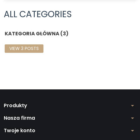
ALL CATEGORIES
KATEGORIA GŁÓWNA (3)
VIEW 3 POSTS
Produkty
arrow_drop_down
Nasza firma
arrow_drop_down
Twoje konto
arrow_drop_down